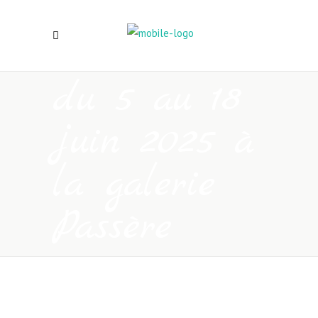
du 5 au 18
juin 2025 à
la galerie
Passère