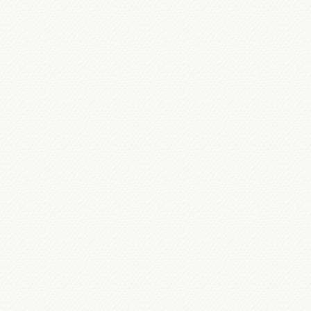
Salon d'Art Contemporain Marseille
SIAC ...
27 SEPTEMBRE, 25
OCTOBRE 22 ET 29
NOVEMBRE, 6 DÉCEMBRE
A Aix en Provence, avec
l’association ART ET CREATION DU
SUD. Devant la Cathédrale St...
DU 21 JUIN AU21
SEPTEMBRE 2025 À
L’OFFICE DU TOURISME