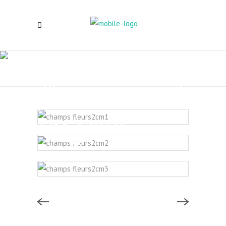
Champs de
fleurs 2 ciel
orageux